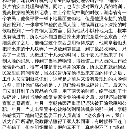
和环保。建议医疗机构与专业的废物处理公司合作，确保CT
胶片的安全处理和销毁。同时，也应加强对医疗人员的培训，
提高根据相关资料记载，在上个世纪中期的时候，湖南省有一
个农民，他像平常一样下地里面去锄地，但是他没有想到的是
竟然挖到了一张非常神秘的金属人脸，继续再往地下深挖的时
候就挖到了一个青铜人面方鼎，因为他从小以种地为生，根本
没有读过书，所以他不知道自己挖出来的究竟是什么东西，仔
细观察了之后，他确定这个东西是用铜铸成的，他就拿着锄头
把挖出来的十几块碎片一块放到箩筐里，到了废品收购站，只
卖了一块钱。大概过了十几天的时间，这个农民挖出来了 铜
制人脸的消息，传到了当地博物馆，博物馆工作人员的工作经
验告诉他们，很有可能是非比寻常的东西，所以立刻就赶到农
民家里面询问情况，当农民告诉完他挖出来东西的样子之后，
工作人员立刻就意识到，这就是之前从来没有发现过的人脸铜
方鼎，而让他们痛心的是，方鼎已经被砸成碎片儿了。后来他
们立刻赶到了放废品的仓库，用了两天的时间，终于找到了十
块碎片，经过当地的修复专家专业的拼凑之后，发现还缺律审
查和监察调查。年月，李朝伟因严重违纪违法被开除党籍和公
职。年月，当走出留置中心被移送到司法机关的那一刻，李朝
伟感慨万千地向纪委监委工作人员说道：“这么多年来，我自
以为自己所谓的勤政廉洁骗得了家人和同事，有时候甚至连自
己都信了，但在组织面前，假的真不了，真的假不了！”成都