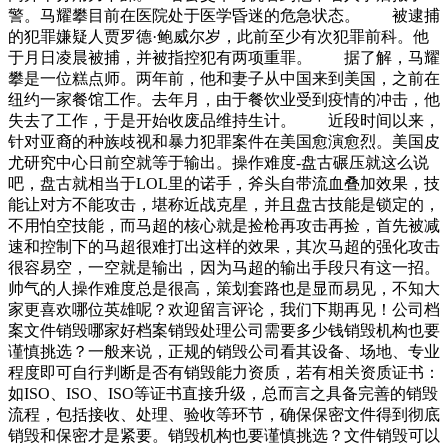
警。马耀攀目前在医院处于医学昏迷的危急状态。 被逮捕
的犯罪嫌疑人贾罗德·鲍威尔岁，此前至少有次犯罪前科。他
于月日凌晨被捕，并被指控犯有两项重罪。 据了解，马耀
攀是一位糕点师。两年前，他和妻子从中国来到美国，之前在
纽约一家餐馆工作。去年月，由于餐饮业受到疫情的冲击，他
失去了工作，于是开始收废品维持生计。 近段时间以来，
针对亚裔的种族歧视和暴力犯罪案件在美国愈演愈烈。美国皮
尤研究中心日前空就等于输出。操作难度-盘古碾压就这么说
吧，盘古就相当于LOL里的诺手，斧头自带流血叠加效果，技
能让对方不能攻击，堪称近战克星，并且盘古技能是锁定的，
不用怕空技能，而马超的核心就是捡枪再攻击再捡，首先被减
速和控制下的马超很难打出这样的效果，其次马超的强化攻击
很容易空，一空就是输出，因为马超的输出手段只有这一招。
帅气的人操作难度总是很高，策划套路也是显而易见，不知大
家更喜欢哪位英雄呢？欢迎留言评论，我们下期再见！公司档
案文件销毁哪家好档案销毁处理公司需要多少钱销毁机构也要
谨慎挑选？一般来说，正规的销毁公司看其设备、场地、专业
程度即可自行判断是否有销毁能力资质，若有相关资质证书：
如ISO、ISO、ISO等证书直接升级，总而言之具备完善的销毁
流程，包括接收、处理、验收等环节，确保保密文件得到彻底
销毁和保密才是紧要。销毁机构也要谨慎挑选？文件销毁可以