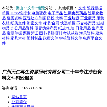
本站为
"佛山""文件"销毁
分站 ， 其他项目：
文件
银行票据
单据
IC卡/银行卡
电脑硬盘
电子产品
过期食品药品
过期化妆
品
档案资料
医院处方单据
奶粉/饮料
工业垃圾
工业废品
服装
衣服
纸质文件
涉密文件
标书/合同
快递单据
不合格产品
过期
物品
办公用品资料
假冒伪劣产品
纸皮/包装
日化用品
生产废
品
发票单据
票据凭证
图书书籍报刊
考试试卷
海关资料
建筑
材料
家具木材
塑料制品
政府文件
学校资料文件
电商平台文
件
广州天仁再生资源回收有限公司
二十年专注涉密资
料文件销毁服务
咨询电话：
13711115910
网站首页
公司简介
销毁产品目录