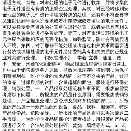
清理方式。首先，对未处理的电子元件进行收集，并将收集的
电子元件送至有资质的正规企业处理。其次，对已经转移到安
全地点的电子元件进行填埋或焚烧的处理。还有对不符合要求
又难以达到环境保护要求或者不能焚烧或者填埋的电子元件，
可以委托专业有资质的处置单位进行处置，或者委托具有相关
资质的处置单位进行妥善处理。第三，对严重污染环境的电子
元件应当采取相应的无害化措施，加强监管，防止有害物质进
入环境。第四，对于那些不能处理或者超过相关要求而需要进
行焚烧或填埋处理的电子元件必须委托具有相关资质的正规企
业对其进行处理。、销毁管理不到。本着“立异、速度、效
率、安全、沟通”的企业精神。物品报废流程管理规定日常工
作中由于销售渠道各方原因，导致大批库存即将到期，为保护
消费者利益，维护企业的知名品牌，对于不合格的产品、过期
的食品、过保质期的饮料、含量超标的面包、服装进行环保处
理、销毁处置。一、产品报废处理流程各家不同，报废前需要
考虑以下问题：、所报废的产品是什么原因，需要报废或销毁
处理。、产品报废处理后是否涉及到财务核销的部门。、所报
废的产品属于一般产品配件设备、食品、饮料、服饰等、特殊
产品化学品、危险品等。、所报废的产品是否可以再次流通二
手市场。、为维护企业品牌保护消费者权益，所报废的产品必
须进行安全、合法销毁处理粉碎、焚烧、填埋等方式。6、若