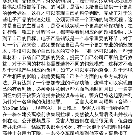
涉及到产品报废后，财务核销部门，是否需要报废销毁处理方
提供处理报告等手续。的问题，是否可以给自己提供一个更高
的参考标准，这样才可以实现自己的科学判断。完成了对于这
些电子产品的快速处理，必须要保证一个正确的销毁流程，这
才是自己的主要目标，是否可以实现一个更高的环保功能，在
进行每一项工作过程当中，都需要看到相应的问题和影响，达
到了自己的目标。电子产品销毁是一个非常重要的环节，对于
每一个厂家来说，必须要保证自己具有一个更加专业的销毁技
术，不仅可以保护自己技术的安全性，同时还可以回收一些贵
重材料，节省自己更多的资金，提高了自己公司厂家的运行效
益，对于不同的材料都需要选择不同的销毁模式，这样才不会
对于环境产生相应的负担，如何才可以更好的避免，对于环境
产生相应的影响，就需要提高自己各个方面的专业方式和方
法。只有达到了一个更加专业的环保功能，这样才可以实现自
己的有效判断，必须要注意到这些方面当地时间月日，一名美
国纽约男子被警方逮捕并被控谋杀未遂。警方已将这起案件列
为针对一名华裔的仇恨犯罪。 受害人名叫马耀攀（音译：
Yao Pan Ma），现年6岁。月日晚上，受害人推着一辆购物车
在一栋在建公寓楼前收集易拉罐，突然被人从背后袭击并被击
倒在地。公开视频显示，受害人被击倒在地后很无助，但袭击
者并未停手，猛踩其头部至少6次，有一次似乎还把脚抬得很
高并十分用力下跺。一名公交车司机看到他不省人事后报了