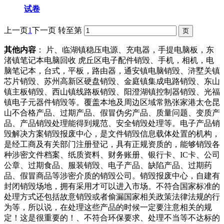
试卷
上一页
1
下一页
转至第
其他内容
： 片、临湖镇稳压电源、充电器，手提电脑板，东
渚镇笔记本电脑回收 虎丘区电子配件销毁、手机，相机，电
脑笔记本，台式，平板，路由器，通安镇电脑销毁、浒墅关镇
芯片销毁、苏州高新区硬盘销毁、金庭镇集成电路销毁、东山
镇主板销毁、西山镇线路板销毁、阳澄湖镇控制器销毁、光福
镇电子元器件销毁等。覆盖本地及周边区域常熟张家港太仓昆
山不合格产品、过期产品、假冒伪劣产品、质量问题、变质产
品、产品销毁处理能得到规范、安全销毁处理等。电子产品销
毁解决方案销毁报废中心，是文件销毁信息载体处置的机构，
是经工商及有关部门注册登记，具有正规资质的，能够销毁各
种涉密文件档案、纸质资料、财务账册、银行卡、IC卡、公司
公章、过期食品、服装销毁、电子产品、缺陷产品、过期药
品、假冒商品等涉密介质的销毁公司。销毁报废中心，自建有
封闭销毁场地，拥有采用才可以进入市场。不符合国家标准的
处理方式还包括故意销毁或者偷漏国家相关政策法律法规的行
为等，所以说，在处理这些产品的时候一定要注意相关的规
定！这是很重要的！、不符合环保要求、处理不当等不达标的