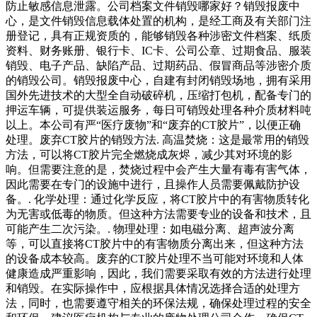
防止敏感信息泄露。公司档案文件销毁哪家好？销毁报废中
心，是文件销毁信息载体处置的机构，是经工商及有关部门注
册登记，具有正规资质的，能够销毁各种涉密文件档案、纸质
资料、财务账册、银行卡、IC卡、公司公章、过期食品、服装
销毁、电子产品、缺陷产品、过期药品、假冒商品等涉密介质
的销毁公司。销毁报废中心，自建有封闭销毁场地，拥有采用
国外先进技术的大型全自动破碎机，压缩打包机，配备专门的
押运车辆，可提供装运服务，每日可销毁处理各种介质材料吨
以上。本公司有严“医疗废物”和“废弃的CT胶片”，以便正确
处理。废弃CT胶片的销毁方法. 高温焚烧：这是最常用的销毁
方法，可以将CT胶片完全燃烧成灰烬，减少其对环境的影
响。但需要注意的是，焚烧过程中会产生大量有毒有害气体，
因此需要在专门的设施中进行，且操作人员需要佩戴防护设
备。. 化学处理：通过化学反应，将CT胶片中的有害物质转化
为无害或低毒的物质。但这种方法需要专业的设备和技术，且
可能产生二次污染。. 物理处理：如电磁分离、超声波分离
等，可以直接将CT胶片中的有害物质分离出来，但这种方法
的设备成本较高。废弃的CT胶片处理不当可能对环境和人体
健康造成严重影响，因此，我们需要采取有效的方法进行处理
和销毁。在实际操作中，应根据具体情况选择合适的处理方
法，同时，也需要遵守相关的环保法规，确保处理过程的安全