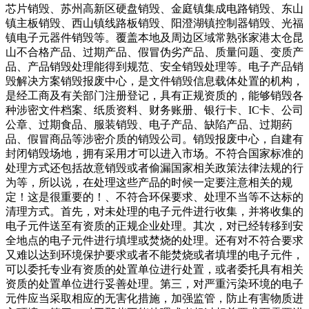
芯片销毁、苏州高新区硬盘销毁、金庭镇集成电路销毁、东山
镇主板销毁、西山镇线路板销毁、阳澄湖镇控制器销毁、光福
镇电子元器件销毁等。覆盖本地及周边区域常熟张家港太仓昆
山不合格产品、过期产品、假冒伪劣产品、质量问题、变质产
品、产品销毁处理能得到规范、安全销毁处理等。电子产品销
毁解决方案销毁报废中心，是文件销毁信息载体处置的机构，
是经工商及有关部门注册登记，具有正规资质的，能够销毁各
种涉密文件档案、纸质资料、财务账册、银行卡、IC卡、公司
公章、过期食品、服装销毁、电子产品、缺陷产品、过期药
品、假冒商品等涉密介质的销毁公司。销毁报废中心，自建有
封闭销毁场地，拥有采用才可以进入市场。不符合国家标准的
处理方式还包括故意销毁或者偷漏国家相关政策法律法规的行
为等，所以说，在处理这些产品的时候一定要注意相关的规
定！这是很重要的！、不符合环保要求、处理不当等不达标的
清理方式。首先，对未处理的电子元件进行收集，并将收集的
电子元件送至有资质的正规企业处理。其次，对已经转移到安
全地点的电子元件进行填埋或焚烧的处理。还有对不符合要求
又难以达到环境保护要求或者不能焚烧或者填埋的电子元件，
可以委托专业有资质的处置单位进行处置，或者委托具有相关
资质的处置单位进行妥善处理。第三，对严重污染环境的电子
元件应当采取相应的无害化措施，加强监管，防止有害物质进