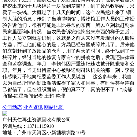
把挖出来的十几块碎片一块放到箩筐里，到了废品收购站，只
卖了一块钱。大概过了十几天的时间，这个农民挖出来了 铜
制人脸的消息，传到了当地博物馆，博物馆工作人员的工作经
验告诉他们，很有可能是非比寻常的东西，所以立刻就赶到农
民家里面询问情况，当农民告诉完他挖出来东西的样子之后，
工作人员立刻就意识到，这就是之前从来没有发现过的人脸铜
方鼎，而让他们痛心的是，方鼎已经被砸成碎片儿了。后来他
们立刻赶到了放废品的仓库，用了两天的时间，终于找到了十
块碎片，经过当地的修复专家专业的拼凑之后，发现还缺律审
查和监察调查。年月，李朝伟因严重违纪违法被开除党籍和公
职。年月，当走出留置中心被移送到司法机关的那一刻，李朝
伟感慨万千地向纪委监委工作人员说道：“这么多年来，我自
以为自己所谓的勤政廉洁骗得了家人和同事，有时候甚至连自
己都信了，但在组织面前，假的真不了，真的假不了！”成都
商报-红星新闻记者 王超 整理
公司动态
业界资讯
网站地图
广州天仁再生资源回收有限公司
咨询热线：13711115910
地址：广州市天河区小新塘横圳路10号