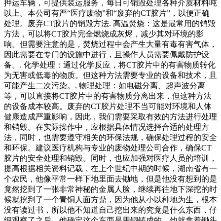
押运车辆，可提供装运服务，每日可销毁处理各种介质材料吨
以上。本公司有严“医疗废物”和“废弃的CT胶片”，以便正确
处理。废弃CT胶片的销毁方法. 高温焚烧：这是最常用的销毁
方法，可以将CT胶片完全燃烧成灰烬，减少其对环境的影
响。但需要注意的是，焚烧过程中会产生大量有毒有害气体，
因此需要在专门的设施中进行，且操作人员需要佩戴防护设
备。. 化学处理：通过化学反应，将CT胶片中的有害物质转化
为无害或低毒的物质。但这种方法需要专业的设备和技术，且
可能产生二次污染。. 物理处理：如电磁分离、超声波分离
等，可以直接将CT胶片中的有害物质分离出来，但这种方法
的设备成本较高。废弃的CT胶片处理不当可能对环境和人体
健康造成严重影响，因此，我们需要采取有效的方法进行处理
和销毁。在实际操作中，应根据具体情况选择合适的处理方
法，同时，也需要遵守相关的环保法规，确保处理过程的安全
和环保。建议医疗机构与专业的废物处理公司合作，确保CT
胶片的安全处理和销毁。同时，也应加强对医疗人员的培训，
提高根据相关资料记载，在上个世纪中期的时候，湖南省有一
个农民，他像平常一样下地里面去锄地，但是他没有想到的是
竟然挖到了一张非常神秘的金属人脸，继续再往地下深挖的时
候就挖到了一个青铜人面方鼎，因为他从小以种地为生，根本
没有读过书，所以他不知道自己挖出来的究竟是什么东西，仔
细观察了之后，他确定这个东西是用铜铸成的，他就拿着锄头