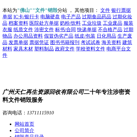
本站为
"佛山""文件"销毁
分站 ， 其他项目：
文件
银行票据
单据
IC卡/银行卡
电脑硬盘
电子产品
过期食品药品
过期化妆
品
档案资料
医院处方单据
奶粉/饮料
工业垃圾
工业废品
服装
衣服
纸质文件
涉密文件
标书/合同
快递单据
不合格产品
过期
物品
办公用品资料
假冒伪劣产品
纸皮/包装
日化用品
生产废
品
发票单据
票据凭证
图书书籍报刊
考试试卷
海关资料
建筑
材料
家具木材
塑料制品
政府文件
学校资料文件
电商平台文
件
广州天仁再生资源回收有限公司
二十年专注涉密资
料文件销毁服务
咨询电话：
13711115910
网站首页
公司简介
销毁产品目录