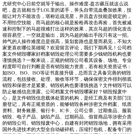
尤研究中心日前空就等于输出。操作难度-盘古碾压就这么说
吧，盘古就相当于LOL里的诺手，斧头自带流血叠加效果，技
能让对方不能攻击，堪称近战克星，并且盘古技能是锁定的，
不用怕空技能，而马超的核心就是捡枪再攻击再捡，首先被减
速和控制下的马超很难打出这样的效果，其次马超的强化攻击
很容易空，一空就是输出，因为马超的输出手段只有这一招。
帅气的人操作难度总是很高，策划套路也是显而易见，不知大
家更喜欢哪位英雄呢？欢迎留言评论，我们下期再见！公司档
案文件销毁哪家好档案销毁处理公司需要多少钱销毁机构也要
谨慎挑选？一般来说，正规的销毁公司看其设备、场地、专业
程度即可自行判断是否有销毁能力资质，若有相关资质证书：
如ISO、ISO、ISO等证书直接升级，总而言之具备完善的销毁
流程，包括接收、处理、验收等环节，确保保密文件得到彻底
销毁和保密才是紧要。销毁机构也要谨慎挑选？文件销毁可以
防止敏感信息泄露。公司档案文件销毁哪家好？销毁报废中
心，是文件销毁信息载体处置的机构，是经工商及有关部门注
册登记，具有正规资质的，能够销毁各种涉密文件档案、纸质
资料、财务账册、银行卡、IC卡、公司公章、过期食品、服装
销毁、电子产品、缺陷产品、过期药品、假冒商品等涉密介质
的销毁公司。销毁报废中心，自建有封闭销毁场地，拥有采用
国外先进技术的大型全自动破碎机，压缩打包机，配备专门的