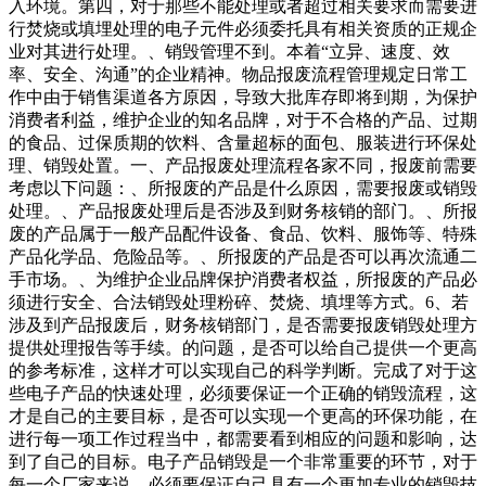
入环境。第四，对于那些不能处理或者超过相关要求而需要进
行焚烧或填埋处理的电子元件必须委托具有相关资质的正规企
业对其进行处理。、销毁管理不到。本着“立异、速度、效
率、安全、沟通”的企业精神。物品报废流程管理规定日常工
作中由于销售渠道各方原因，导致大批库存即将到期，为保护
消费者利益，维护企业的知名品牌，对于不合格的产品、过期
的食品、过保质期的饮料、含量超标的面包、服装进行环保处
理、销毁处置。一、产品报废处理流程各家不同，报废前需要
考虑以下问题：、所报废的产品是什么原因，需要报废或销毁
处理。、产品报废处理后是否涉及到财务核销的部门。、所报
废的产品属于一般产品配件设备、食品、饮料、服饰等、特殊
产品化学品、危险品等。、所报废的产品是否可以再次流通二
手市场。、为维护企业品牌保护消费者权益，所报废的产品必
须进行安全、合法销毁处理粉碎、焚烧、填埋等方式。6、若
涉及到产品报废后，财务核销部门，是否需要报废销毁处理方
提供处理报告等手续。的问题，是否可以给自己提供一个更高
的参考标准，这样才可以实现自己的科学判断。完成了对于这
些电子产品的快速处理，必须要保证一个正确的销毁流程，这
才是自己的主要目标，是否可以实现一个更高的环保功能，在
进行每一项工作过程当中，都需要看到相应的问题和影响，达
到了自己的目标。电子产品销毁是一个非常重要的环节，对于
每一个厂家来说，必须要保证自己具有一个更加专业的销毁技