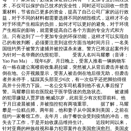
术，不仅可以保护自己技术的安全性，同时还可以回收一些贵
重材料，节省自己更多的资金，提高了自己公司厂家的运行效
益，对于不同的材料都需要选择不同的销毁模式，这样才不会
对于环境产生相应的负担，如何才可以更好的避免，对于环境
产生相应的影响，就需要提高自己各个方面的专业方式和方
法。只有达到了一个更加专业的环保功能，这样才可以实现自
己的有效判断，必须要注意到这些方面当地时间月日，一名美
国纽约男子被警方逮捕并被控谋杀未遂。警方已将这起案件列
为针对一名华裔的仇恨犯罪。 受害人名叫马耀攀（音译：
Yao Pan Ma），现年6岁。月日晚上，受害人推着一辆购物车
在一栋在建公寓楼前收集易拉罐，突然被人从背后袭击并被击
倒在地。公开视频显示，受害人被击倒在地后很无助，但袭击
者并未停手，猛踩其头部至少6次，有一次似乎还把脚抬得很
高并十分用力下跺。一名公交车司机看到他不省人事后报了
警。马耀攀目前在医院处于医学昏迷的危急状态。 被逮捕
的犯罪嫌疑人贾罗德·鲍威尔岁，此前至少有次犯罪前科。他
于月日凌晨被捕，并被指控犯有两项重罪。 据了解，马耀
攀是一位糕点师。两年前，他和妻子从中国来到美国，之前在
纽约一家餐馆工作。去年月，由于餐饮业受到疫情的冲击，他
失去了工作，于是开始收废品维持生计。 近段时间以来，
针对亚裔的种族歧视和暴力犯罪案件在美国愈演愈烈。美国皮